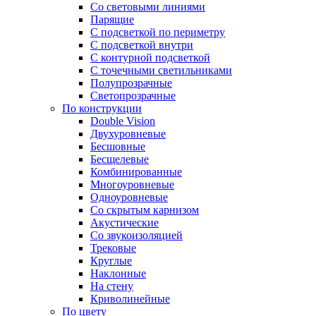
Со световыми линиями
Парящие
С подсветкой по периметру
С подсветкой внутри
С контурной подсветкой
С точечными светильниками
Полупрозрачные
Светопрозрачные
По конструкции
Double Vision
Двухуровневые
Бесшовные
Бесщелевые
Комбинированные
Многоуровневые
Одноуровневые
Со скрытым карнизом
Акустические
Со звукоизоляцией
Трековые
Круглые
Наклонные
На стену
Криволинейные
По цвету