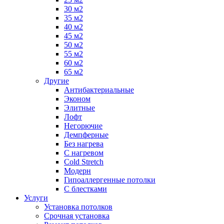
30 м2
35 м2
40 м2
45 м2
50 м2
55 м2
60 м2
65 м2
Другие
Антибактериальные
Эконом
Элитные
Лофт
Негорючие
Демпферные
Без нагрева
С нагревом
Cold Stretch
Модерн
Гипоаллергенные потолки
С блестками
Услуги
Установка потолков
Срочная установка