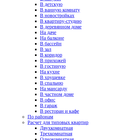
В детскую
В ванную комнату
В новостройках
В квартиру-студию
В деревянном доме
На даче
На балконе
В бассейн
В зал
В коридор
В прихожей
В гостиную
На кухне
В хрущевке
В спальню
На мансарду
В частном доме
В офис
В гараж
В ресторан и кафе
По районам
Расчет для типовых квартир
Двухкомнатная
Трехкомнатная
Однокомнатная