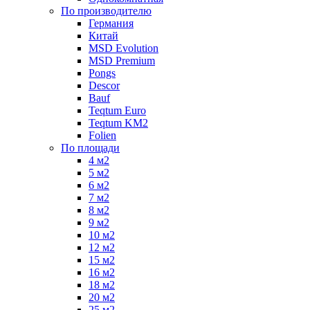
По производителю
Германия
Китай
MSD Evolution
MSD Premium
Pongs
Descor
Bauf
Teqtum Euro
Teqtum KM2
Folien
По площади
4 м2
5 м2
6 м2
7 м2
8 м2
9 м2
10 м2
12 м2
15 м2
16 м2
18 м2
20 м2
25 м2