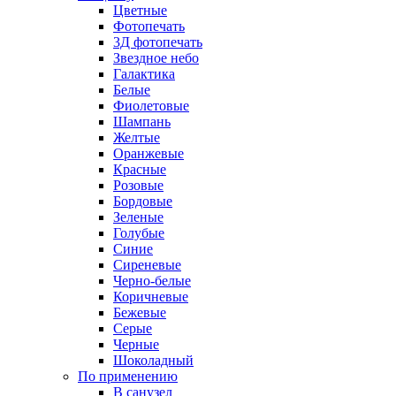
Цветные
Фотопечать
3Д фотопечать
Звездное небо
Галактика
Белые
Фиолетовые
Шампань
Желтые
Оранжевые
Красные
Розовые
Бордовые
Зеленые
Голубые
Синие
Сиреневые
Черно-белые
Коричневые
Бежевые
Серые
Черные
Шоколадный
По применению
В санузел